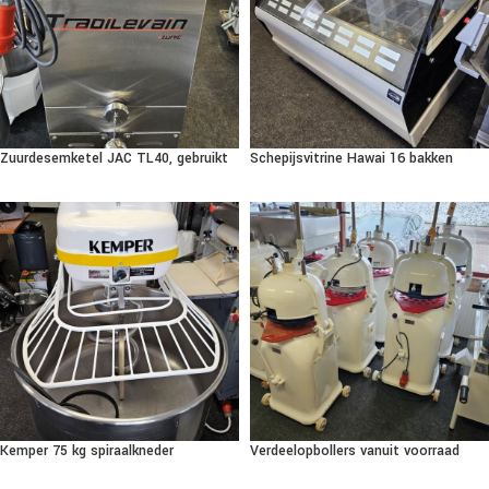
Zuurdesemketel JAC TL40, gebruikt
Schepijsvitrine Hawai 16 bakken
Kemper 75 kg spiraalkneder
Verdeelopbollers vanuit voorraad