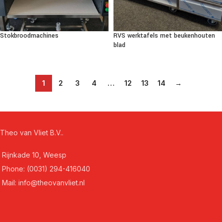
Stokbroodmachines
RVS werktafels met beukenhouten
blad
1
2
3
4
…
12
13
14
→
Theo van Vliet B.V..
Rijnkade 10, Weesp
Phone: (0031) 294-416040
Mail: info@theovanvliet.nl