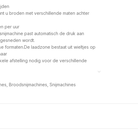
ijden
nt u broden met verschillende maten achter
en per uur
snijmachine past automatisch de druk aan
t gesneden wordt.
 formaten.De laadzone bestaat uit wieltjes op
naar
ele afstelling nodig voor de verschillende
 zichzelf aan .
antelzone vormt de overgang van de laadtafel
nes
,
Broodsnijmachines
,
Snijmachines
 zodat het brood op de snijzone terechtkomt.
e werking ervan verhinderen als de operator
t.
 cm