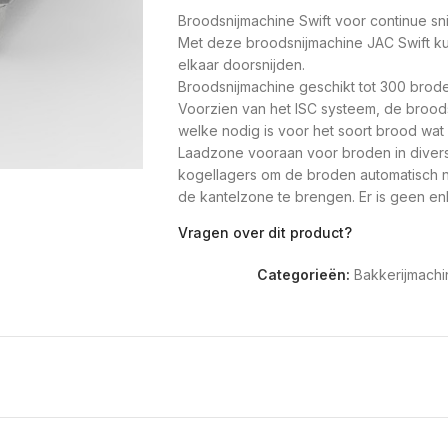
Broodsnijmachine Swift voor continue sn
Met deze broodsnijmachine JAC Swift ku
elkaar doorsnijden.
Broodsnijmachine geschikt tot 300 brod
Voorzien van het ISC systeem, de brood
welke nodig is voor het soort brood wa
Laadzone vooraan voor broden in diverse
kogellagers om de broden automatisch 
de kantelzone te brengen. Er is geen enk
broodformaten. De broodsnijmachine past
Vragen over dit product?
Beveiligde kantelzone voor broden.De k
naar de snijtafel. Telkens als een
Categorieën:
Bakkerijmachi
brood voorbijkomt, draait de kantelzone
Deze zone is beveiligd met cellen die d
zijn of haar hand of iets anders erin steek
Maximale broodafmetingen 44 x 31 x 16
Snijbreedte te bestellen van 11 tot 18 mm
230 of 400 Volt mogelijk