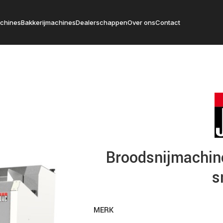
chines
Bakkerijmachines
Dealerschappen
Over ons
Contact
Broodsnijmachine
s
MERK