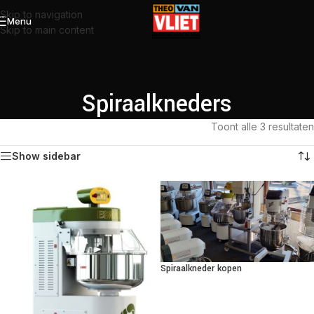
Skip to navigation
Menu
Skip to main content
Spiraalkneders
Toont alle 3 resultaten
Show sidebar
Spiraalkneder kopen